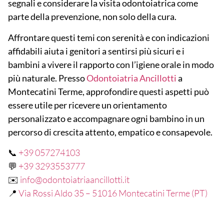
segnali e considerare la visita odontoiatrica come
parte della prevenzione, non solo della cura.
Affrontare questi temi con serenità e con indicazioni
affidabili aiuta i genitori a sentirsi più sicuri e i
bambini a vivere il rapporto con l’igiene orale in modo
più naturale. Presso
Odontoiatria Ancillotti
a
Montecatini Terme, approfondire questi aspetti può
essere utile per ricevere un orientamento
personalizzato e accompagnare ogni bambino in un
percorso di crescita attento, empatico e consapevole.
📞
+39 057274103
💬
+39 3293553777
✉️
info@odontoiatriaancillotti.it
📍
Via Rossi Aldo 35 – 51016 Montecatini Terme (PT)